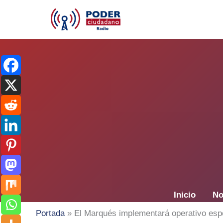
Ir
al
contenido
Inicio
No
Portada
»
El Marqués implementará operativo esp