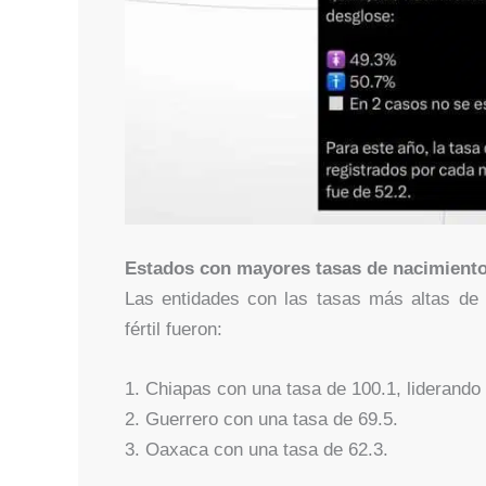
Estados con mayores tasas de nacimient
Las entidades con las tasas más altas de 
fértil fueron:
1. Chiapas con una tasa de 100.1, liderando 
2. Guerrero con una tasa de 69.5.
3. Oaxaca con una tasa de 62.3.