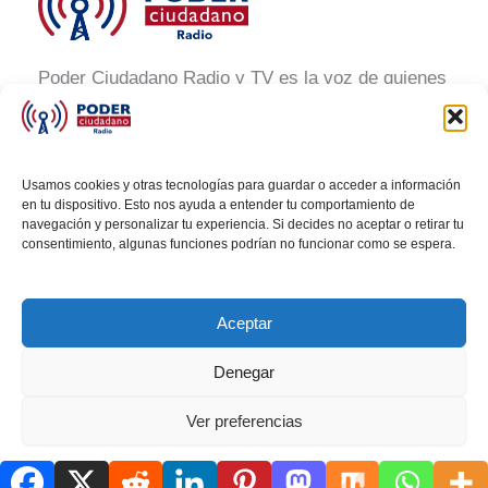
Poder Ciudadano Radio y TV es la voz de quienes
buscan un México informado y participativo.
Nuestro compromiso es conectar con la
ciudadanía, generar conciencia y promover la
Usamos cookies y otras tecnologías para guardar o acceder a información
transformación social a través de noticias claras,
en tu dispositivo. Esto nos ayuda a entender tu comportamiento de
navegación y personalizar tu experiencia. Si decides no aceptar o retirar tu
veraces y al alcance de todos.
consentimiento, algunas funciones podrían no funcionar como se espera.
Aceptar
Denegar
Todos los derechos © 2026 Poder Ciudadano Radio
Ver preferencias
Política de cookies
AVISO DE PRIVACIDAD
AVISO DE PRIVACIDAD