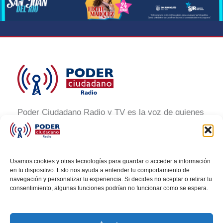
Poder Ciudadano Radio y TV es la voz de quienes
buscan un México informado y participativo.
Nuestro compromiso es conectar con la
ciudadanía, generar conciencia y promover la
Usamos cookies y otras tecnologías para guardar o acceder a información
transformación social a través de noticias claras,
en tu dispositivo. Esto nos ayuda a entender tu comportamiento de
navegación y personalizar tu experiencia. Si decides no aceptar o retirar tu
veraces y al alcance de todos.
consentimiento, algunas funciones podrían no funcionar como se espera.