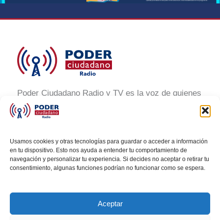
Poder Ciudadano Radio y TV es la voz de quienes
buscan un México informado y participativo.
Nuestro compromiso es conectar con la
ciudadanía, generar conciencia y promover la
Usamos cookies y otras tecnologías para guardar o acceder a información
transformación social a través de noticias claras,
en tu dispositivo. Esto nos ayuda a entender tu comportamiento de
navegación y personalizar tu experiencia. Si decides no aceptar o retirar tu
veraces y al alcance de todos.
consentimiento, algunas funciones podrían no funcionar como se espera.
Aceptar