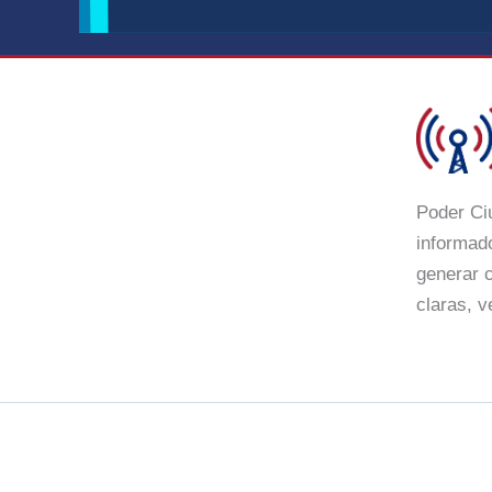
Poder Ci
informado
generar c
claras, v