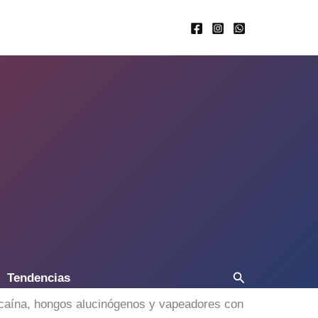
Buscar
Tendencias
ocaína, hongos alucinógenos y vapeadores con