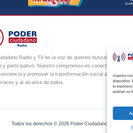
udadano Radio y TV es la voz de quienes buscan un México
 y participativo. Nuestro compromiso es conectar con la ci
onciencia y promover la transformación social a través de n
Usamos cooki
dispositivo.
eraces y al alcance de todos.
tu experienc
podrían no 
A
Todos los derechos © 2026 Poder Ciudadano Radio
P