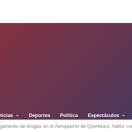
ticias
Deportes
Política
Espectáculos
rgamento de drogas en el Aeropuerto de Querétaro; había c