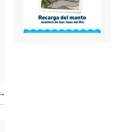
E
de un auto y roba pertenencias en Querétaro; lo rastrean y ahora está en prisión preventiva