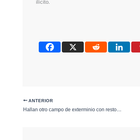
ilícito.
ANTERIOR
Hallan otro campo de exterminio con restos óseos ahora en Reynosa, Tamaulipas; colectivos denuncian omisión de autoridades