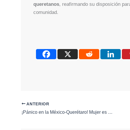
queretanos
, reafirmando su disposición par
comunidad.
ANTERIOR
¡Pánico en la México-Querétaro! Mujer es emboscada con ponchallantas y asaltada por hombres armados en Tepeji del Río