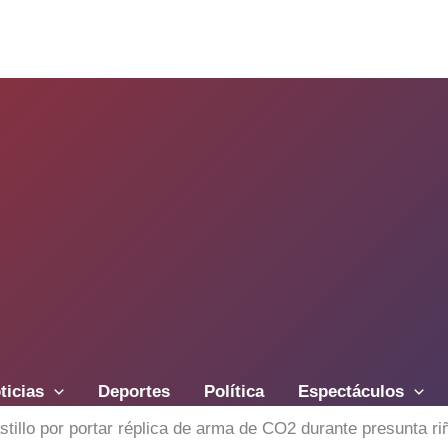
ticias
Deportes
Política
Espectáculos
llo por portar réplica de arma de CO2 durante presunta riña;