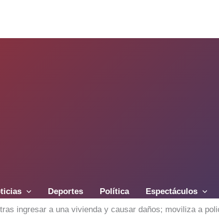
ticias
Deportes
Política
Espectáculos
ras ingresar a una vivienda y causar daños; moviliza a pol