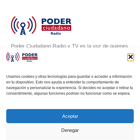
Poder Ciudadano Radio y TV es la voz de quienes
buscan un México informado y participativo.
Nuestro compromiso es conectar con la
ciudadanía, generar conciencia y promover la
Usamos cookies y otras tecnologías para guardar o acceder a información
transformación social a través de noticias claras,
en tu dispositivo. Esto nos ayuda a entender tu comportamiento de
navegación y personalizar tu experiencia. Si decides no aceptar o retirar tu
veraces y al alcance de todos.
consentimiento, algunas funciones podrían no funcionar como se espera.
Aceptar
Denegar
Todos los derechos © 2026 Poder Ciudadano Radio