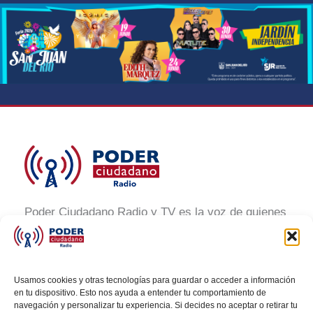
Poder Ciudadano Radio y TV es la voz de quienes
buscan un México informado y participativo.
Nuestro compromiso es conectar con la
ciudadanía, generar conciencia y promover la
Usamos cookies y otras tecnologías para guardar o acceder a información
transformación social a través de noticias claras,
en tu dispositivo. Esto nos ayuda a entender tu comportamiento de
navegación y personalizar tu experiencia. Si decides no aceptar o retirar tu
veraces y al alcance de todos.