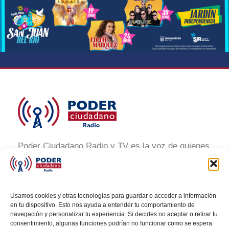
Poder Ciudadano Radio y TV es la voz de quienes
buscan un México informado y participativo.
Nuestro compromiso es conectar con la
ciudadanía, generar conciencia y promover la
Usamos cookies y otras tecnologías para guardar o acceder a información
transformación social a través de noticias claras,
en tu dispositivo. Esto nos ayuda a entender tu comportamiento de
navegación y personalizar tu experiencia. Si decides no aceptar o retirar tu
veraces y al alcance de todos.
consentimiento, algunas funciones podrían no funcionar como se espera.