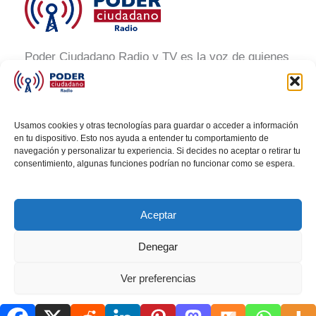
Poder Ciudadano Radio y TV es la voz de quienes
buscan un México informado y participativo.
Nuestro compromiso es conectar con la
ciudadanía, generar conciencia y promover la
Usamos cookies y otras tecnologías para guardar o acceder a información
transformación social a través de noticias claras,
en tu dispositivo. Esto nos ayuda a entender tu comportamiento de
navegación y personalizar tu experiencia. Si decides no aceptar o retirar tu
veraces y al alcance de todos.
consentimiento, algunas funciones podrían no funcionar como se espera.
Aceptar
Denegar
Todos los derechos © 2026 Poder Ciudadano Radio
Ver preferencias
Política de cookies
AVISO DE PRIVACIDAD
AVISO DE PRIVACIDAD