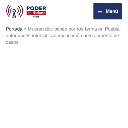
Ir
Menú
al
contenido
Portada
»
Mueren dos bebés por tos ferina en Puebla;
autoridades intensifican vacunación ante aumento de
casos