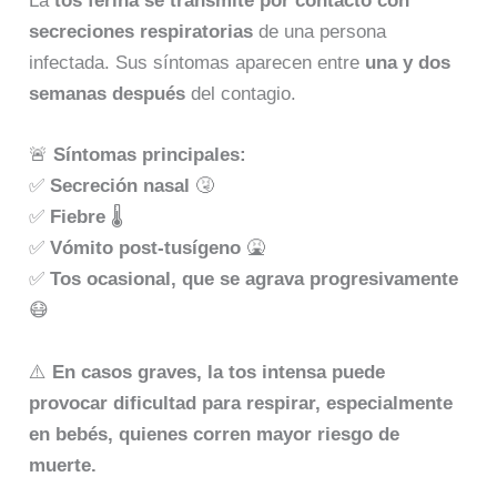
La
tos ferina se transmite por contacto con
secreciones respiratorias
de una persona
infectada. Sus síntomas aparecen entre
una y dos
semanas después
del contagio.
🚨
Síntomas principales:
✅
Secreción nasal
🤧
✅
Fiebre
🌡️
✅
Vómito post-tusígeno
🤮
✅
Tos ocasional, que se agrava progresivamente
😷
⚠️
En casos graves, la tos intensa puede
provocar dificultad para respirar, especialmente
en bebés, quienes corren mayor riesgo de
muerte.