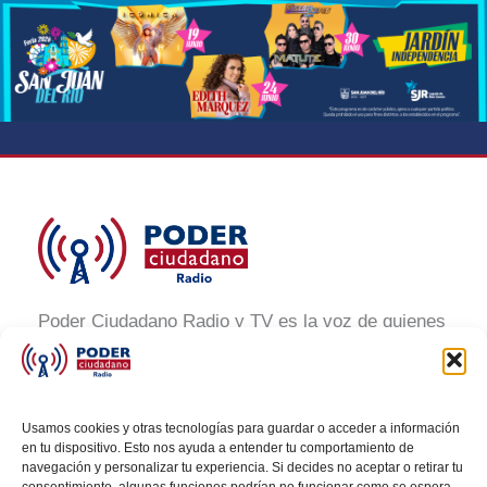
Poder Ciudadano Radio y TV es la voz de quienes
buscan un México informado y participativo.
Nuestro compromiso es conectar con la
ciudadanía, generar conciencia y promover la
Usamos cookies y otras tecnologías para guardar o acceder a información
transformación social a través de noticias claras,
en tu dispositivo. Esto nos ayuda a entender tu comportamiento de
navegación y personalizar tu experiencia. Si decides no aceptar o retirar tu
veraces y al alcance de todos.