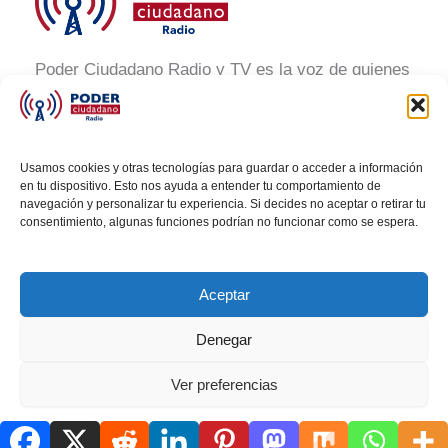
Poder Ciudadano Radio y TV es la voz de quienes
buscan un México informado y participativo.
Nuestro compromiso es conectar con la
ciudadanía, generar conciencia y promover la
Usamos cookies y otras tecnologías para guardar o acceder a información
transformación social a través de noticias claras,
en tu dispositivo. Esto nos ayuda a entender tu comportamiento de
navegación y personalizar tu experiencia. Si decides no aceptar o retirar tu
veraces y al alcance de todos.
consentimiento, algunas funciones podrían no funcionar como se espera.
Aceptar
Denegar
Todos los derechos © 2026 Poder Ciudadano Radio
Ver preferencias
Política de cookies
AVISO DE PRIVACIDAD
AVISO DE PRIVACIDAD