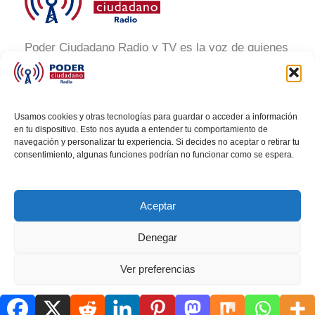
Poder Ciudadano Radio y TV es la voz de quienes
buscan un México informado y participativo.
Nuestro compromiso es conectar con la
ciudadanía, generar conciencia y promover la
Usamos cookies y otras tecnologías para guardar o acceder a información
transformación social a través de noticias claras,
en tu dispositivo. Esto nos ayuda a entender tu comportamiento de
navegación y personalizar tu experiencia. Si decides no aceptar o retirar tu
veraces y al alcance de todos.
consentimiento, algunas funciones podrían no funcionar como se espera.
Aceptar
Denegar
Todos los derechos © 2026 Poder Ciudadano Radio
Ver preferencias
Política de cookies
AVISO DE PRIVACIDAD
AVISO DE PRIVACIDAD