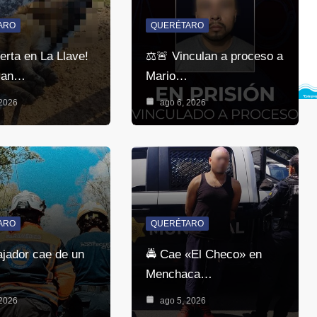
ARO
QUERÉTARO
erta en La Llave!
⚖️🚨 Vinculan a proceso a
ian…
Mario…
 2026
ago 6, 2026
ARO
QUERÉTARO
ajador cae de un
🚔 Cae «El Checo» en
Menchaca…
 2026
ago 5, 2026