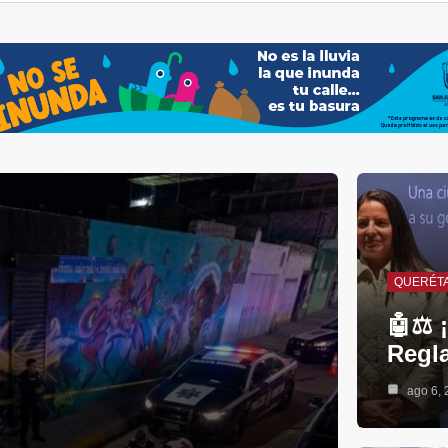
QUERÉT
🤖⚖️ 
Regla
ago 6, 