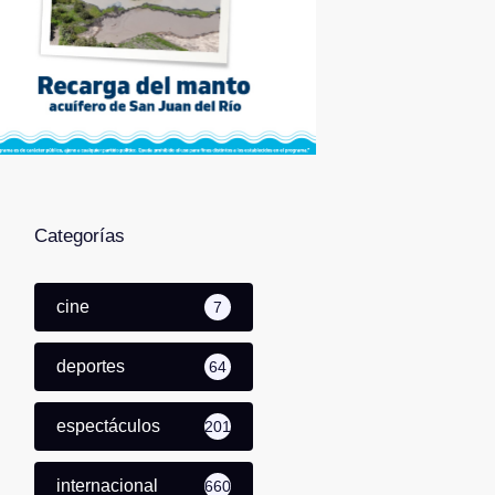
Categorías
cine
7
deportes
64
espectáculos
201
internacional
660