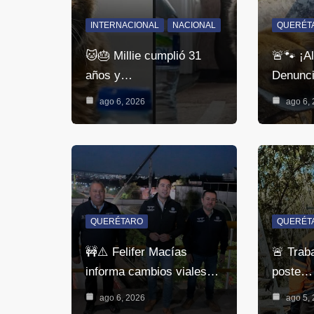
INTERNACIONAL
NACIONAL
QUERÉT
🐱🎂 Millie cumplió 31
🚨🐾 ¡Al
años y…
Denunc
ago 6, 2026
ago 6,
QUERÉTARO
QUERÉT
🚧⚠️ Felifer Macías
🚨 Trab
informa cambios viales…
poste…
ago 6, 2026
ago 5,