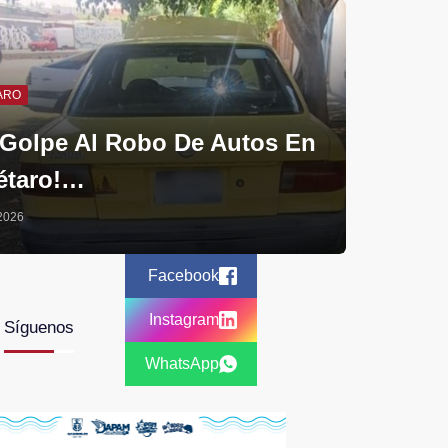
ARO
¡Golpe Al Robo De Autos En
étaro!…
2026
Facebook
Instagram
Síguenos
WhatsApp