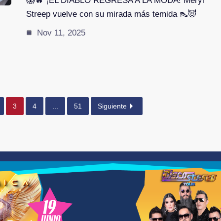
😱🔥 ¡EL DIABLO REGRESA A LA MODA! Meryl
Streep vuelve con su mirada más temida 👠😈
Nov 11, 2025
3
4
...
51
Siguiente