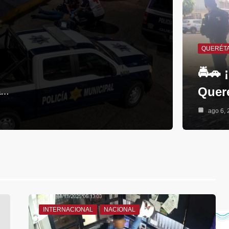
QUERÉT
🚔🚗 
Quer
na…
ago 6, 
INTERNACIONAL
NACIONAL