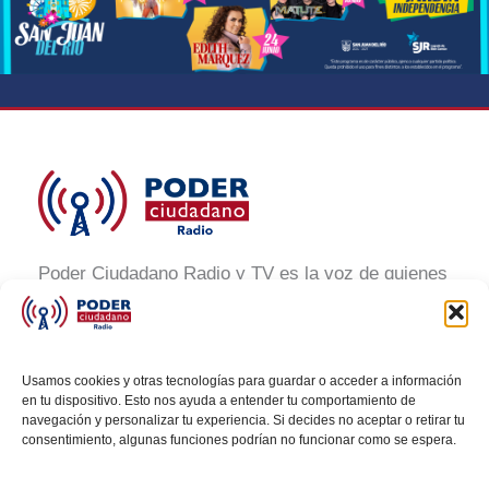
Poder Ciudadano Radio y TV es la voz de quienes
buscan un México informado y participativo.
Nuestro compromiso es conectar con la
ciudadanía, generar conciencia y promover la
Usamos cookies y otras tecnologías para guardar o acceder a información
transformación social a través de noticias claras,
en tu dispositivo. Esto nos ayuda a entender tu comportamiento de
navegación y personalizar tu experiencia. Si decides no aceptar o retirar tu
veraces y al alcance de todos.
consentimiento, algunas funciones podrían no funcionar como se espera.