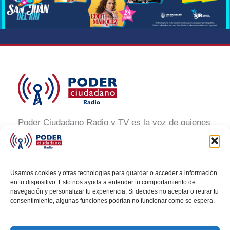
Poder Ciudadano Radio y TV es la voz de quienes
buscan un México informado y participativo.
Nuestro compromiso es conectar con la
ciudadanía, generar conciencia y promover la
Usamos cookies y otras tecnologías para guardar o acceder a información
transformación social a través de noticias claras,
en tu dispositivo. Esto nos ayuda a entender tu comportamiento de
navegación y personalizar tu experiencia. Si decides no aceptar o retirar tu
veraces y al alcance de todos.
consentimiento, algunas funciones podrían no funcionar como se espera.