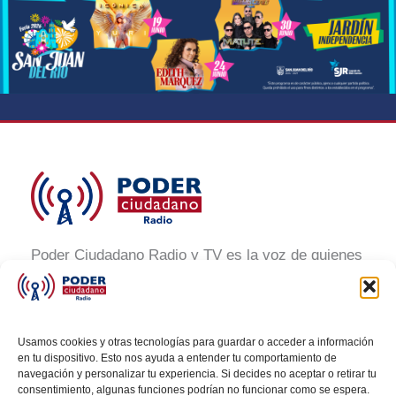
Poder Ciudadano Radio y TV es la voz de quienes
buscan un México informado y participativo.
Nuestro compromiso es conectar con la
ciudadanía, generar conciencia y promover la
Usamos cookies y otras tecnologías para guardar o acceder a información
transformación social a través de noticias claras,
en tu dispositivo. Esto nos ayuda a entender tu comportamiento de
navegación y personalizar tu experiencia. Si decides no aceptar o retirar tu
veraces y al alcance de todos.
consentimiento, algunas funciones podrían no funcionar como se espera.