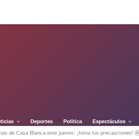
ticias
Deportes
Política
Espectáculos
as de Casa Blanca este jueves: ¡toma tus precauciones! 