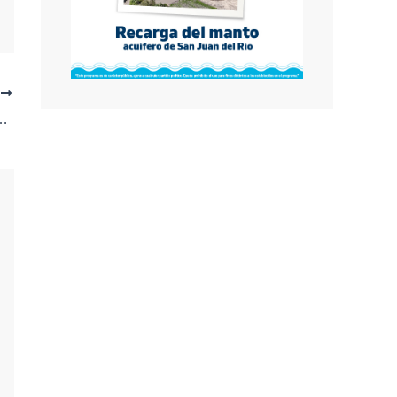
E
echDay y la Feria del Empleo en BLOQUE