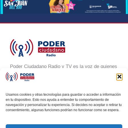
Poder Ciudadano Radio y TV es la voz de quienes
buscan un México informado y participativo.
Nuestro compromiso es conectar con la
ciudadanía, generar conciencia y promover la
Usamos cookies y otras tecnologías para guardar o acceder a información
transformación social a través de noticias claras,
en tu dispositivo. Esto nos ayuda a entender tu comportamiento de
navegación y personalizar tu experiencia. Si decides no aceptar o retirar tu
veraces y al alcance de todos.
consentimiento, algunas funciones podrían no funcionar como se espera.