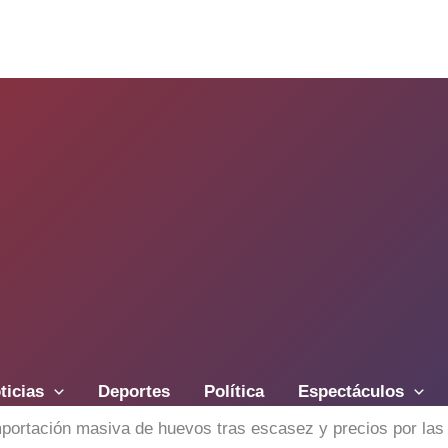
ticias
Deportes
Política
Espectáculos
importación masiva de huevos tras escasez y precios por la