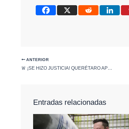
ANTERIOR
🚨 ¡SE HIZO JUSTICIA! QUERÉTARO APRUEBA LA LEY «MARILYN COTE» PARA COMBATIR MÉDICOS «PIRATA» 🔥⚖️
Entradas relacionadas