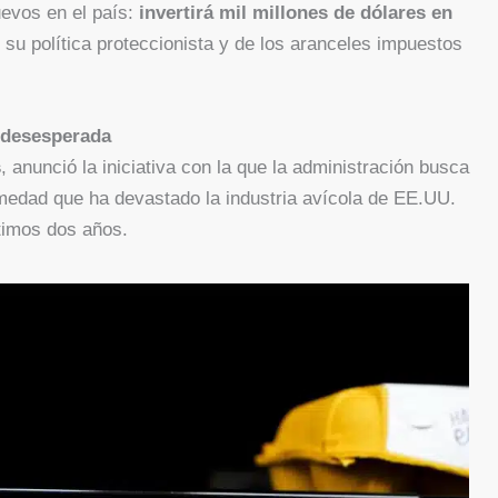
uevos en el país:
invertirá mil millones de dólares en
su política proteccionista y de los aranceles impuestos
 desesperada
s
, anunció la iniciativa con la que la administración busca
medad que ha devastado la industria avícola de EE.UU.
ltimos dos años.