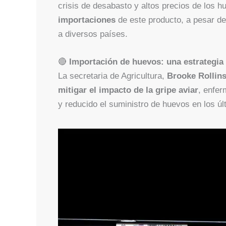
crisis de desabasto y altos precios de los h
importaciones
de este producto, a pesar de 
a diversos países.
🔴
Importación de huevos: una estrategia
La secretaria de Agricultura,
Brooke Rollin
mitigar el impacto de la gripe aviar
, enfer
y reducido el suministro de huevos en los ú