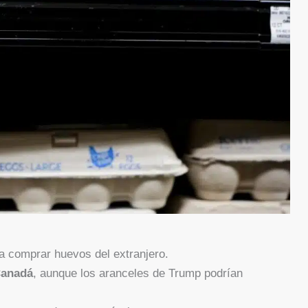
a comprar huevos del extranjero.
Canadá
, aunque los aranceles de Trump podrían