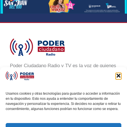
Poder Ciudadano Radio y TV es la voz de quienes
buscan un México informado y participativo.
Nuestro compromiso es conectar con la
ciudadanía, generar conciencia y promover la
Usamos cookies y otras tecnologías para guardar o acceder a información
transformación social a través de noticias claras,
en tu dispositivo. Esto nos ayuda a entender tu comportamiento de
navegación y personalizar tu experiencia. Si decides no aceptar o retirar tu
veraces y al alcance de todos.
consentimiento, algunas funciones podrían no funcionar como se espera.