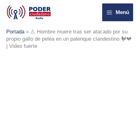
Ir
Menú
al
contenido
Portada
»
⚠️ Hombre muere tras ser atacado por su
propio gallo de pelea en un palenque clandestino 🐓💔
| Video fuerte