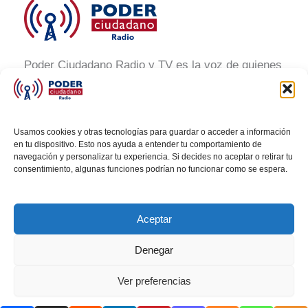
Poder Ciudadano Radio y TV es la voz de quienes
buscan un México informado y participativo.
Nuestro compromiso es conectar con la
ciudadanía, generar conciencia y promover la
Usamos cookies y otras tecnologías para guardar o acceder a información
transformación social a través de noticias claras,
en tu dispositivo. Esto nos ayuda a entender tu comportamiento de
navegación y personalizar tu experiencia. Si decides no aceptar o retirar tu
veraces y al alcance de todos.
consentimiento, algunas funciones podrían no funcionar como se espera.
Aceptar
Denegar
Todos los derechos © 2026 Poder Ciudadano Radio
Ver preferencias