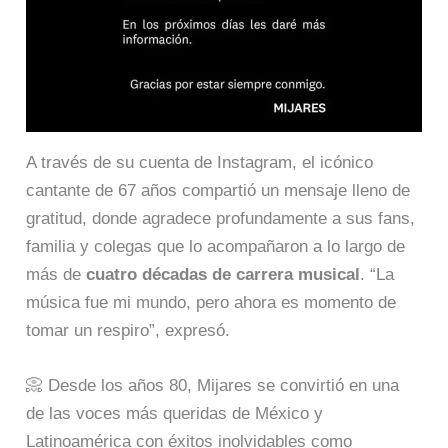
A través de su cuenta de Instagram, el icónico
cantante de 67 años compartió un mensaje lleno de
gratitud, donde agradece profundamente a sus fans,
familia y colegas que lo acompañaron a lo largo de
más de
cuatro décadas de carrera musical
. “La
música fue mi mundo, pero ahora es momento de
tomar un respiro”, expresó.
📀 Desde los años 80, Mijares se convirtió en una
de las voces más queridas de México y
Latinoamérica con éxitos inolvidables como