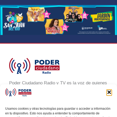
Poder Ciudadano Radio y TV es la voz de quienes
buscan un México informado y participativo.
Nuestro compromiso es conectar con la
ciudadanía, generar conciencia y promover la
Usamos cookies y otras tecnologías para guardar o acceder a información
transformación social a través de noticias claras,
en tu dispositivo. Esto nos ayuda a entender tu comportamiento de