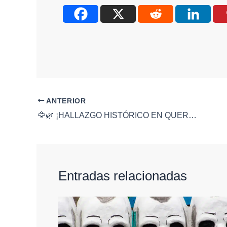
ANTERIOR
🦅🌿 ¡HALLAZGO HISTÓRICO EN QUERÉTARO! Captan por primera vez un águila tirana en la Sierra Gorda; su presencia confirma que el ecosistema se mantiene sano y bien conservado 📸🇲🇽
Entradas relacionadas