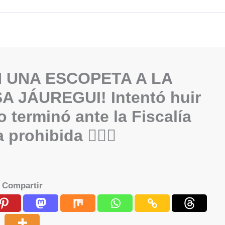
N UNA ESCOPETA A LA
 JÁUREGUI! Intentó huir
ro terminó ante la Fiscalía
rohibida 👮‍♂️⚖️
Compartir