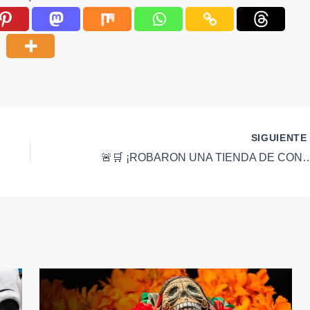
SIGUIENT
🚨🛒 ¡ROBARON UNA TIENDA DE CONVENIENCIA Y FUERON CAPTURADOS MINUTOS DESPUÉS! La tecnología de la SSPMQ los ubic