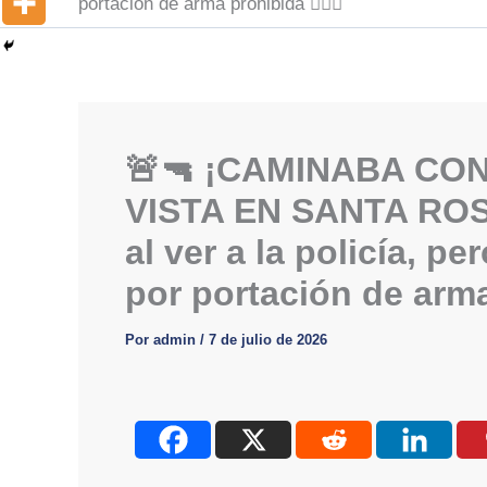
portación de arma prohibida 👮‍♂️⚖️
🚨🔫 ¡CAMINABA CO
VISTA EN SANTA ROSA
al ver a la policía, pe
por portación de arma p
Por
admin
/
7 de julio de 2026