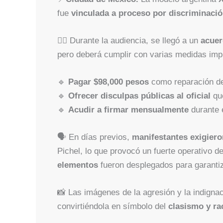
fue
vinculada a proceso por discriminaci
👩‍⚖️ Durante la audiencia, se llegó a un
acuer
pero deberá cumplir con varias medidas impu
🔹
Pagar $98,000 pesos
como reparación de
🔹
Ofrecer disculpas públicas al oficial
que
🔹
Acudir a firmar mensualmente
durante e
🗣️ En días previos,
manifestantes exigieron
Pichel, lo que provocó un fuerte operativo 
elementos
fueron desplegados para garantiz
📸 Las imágenes de la agresión y la indignac
convirtiéndola en símbolo del
clasismo y ra