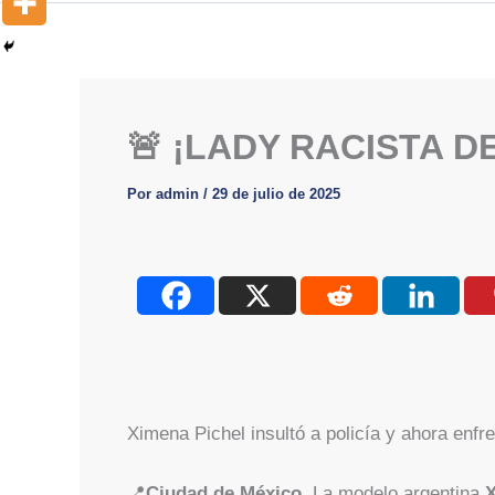
🚨 ¡LADY RACISTA D
Por
admin
/
29 de julio de 2025
Ximena Pichel insultó a policía y ahora enfre
📍
Ciudad de México.
La modelo argentina
X