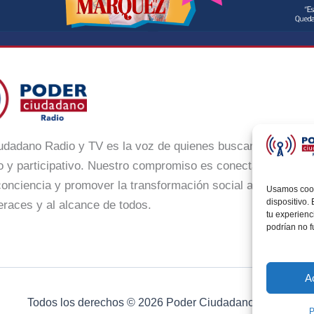
udadano Radio y TV es la voz de quienes buscan un México
 y participativo. Nuestro compromiso es conectar con la ci
onciencia y promover la transformación social a través de n
Usamos cooki
dispositivo.
eraces y al alcance de todos.
tu experienc
podrían no 
A
Todos los derechos © 2026 Poder Ciudadano Radio
P