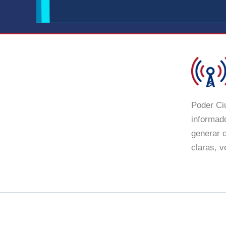
Poder Ci
informado
generar c
claras, v