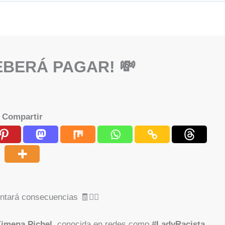
EBERÁ PAGAR! 💸
Compartir
ntará consecuencias 🧾👮‍♂️
imena Pichel
, conocida en redes como
#LadyRacista
,