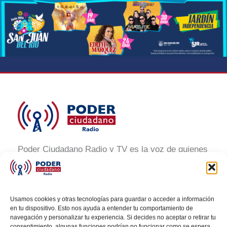
Poder Ciudadano Radio y TV es la voz de quienes
buscan un México informado y participativo.
Nuestro compromiso es conectar con la
ciudadanía, generar conciencia y promover la
Usamos cookies y otras tecnologías para guardar o acceder a información
transformación social a través de noticias claras,
en tu dispositivo. Esto nos ayuda a entender tu comportamiento de
navegación y personalizar tu experiencia. Si decides no aceptar o retirar tu
veraces y al alcance de todos.
consentimiento, algunas funciones podrían no funcionar como se espera.