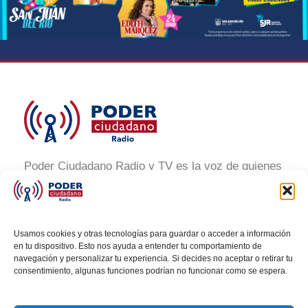
Poder Ciudadano Radio y TV es la voz de quienes
buscan un México informado y participativo.
Nuestro compromiso es conectar con la
ciudadanía, generar conciencia y promover la
Usamos cookies y otras tecnologías para guardar o acceder a información
transformación social a través de noticias claras,
en tu dispositivo. Esto nos ayuda a entender tu comportamiento de
navegación y personalizar tu experiencia. Si decides no aceptar o retirar tu
veraces y al alcance de todos.
consentimiento, algunas funciones podrían no funcionar como se espera.