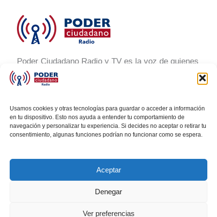
Poder Ciudadano Radio y TV es la voz de quienes
buscan un México informado y participativo.
Nuestro compromiso es conectar con la
ciudadanía, generar conciencia y promover la
Usamos cookies y otras tecnologías para guardar o acceder a información
transformación social a través de noticias claras,
en tu dispositivo. Esto nos ayuda a entender tu comportamiento de
navegación y personalizar tu experiencia. Si decides no aceptar o retirar tu
veraces y al alcance de todos.
consentimiento, algunas funciones podrían no funcionar como se espera.
Aceptar
Denegar
Todos los derechos © 2026 Poder Ciudadano Radio
Ver preferencias