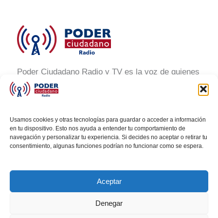
Poder Ciudadano Radio y TV es la voz de quienes
buscan un México informado y participativo.
Nuestro compromiso es conectar con la
ciudadanía, generar conciencia y promover la
Usamos cookies y otras tecnologías para guardar o acceder a información
transformación social a través de noticias claras,
en tu dispositivo. Esto nos ayuda a entender tu comportamiento de
navegación y personalizar tu experiencia. Si decides no aceptar o retirar tu
veraces y al alcance de todos.
consentimiento, algunas funciones podrían no funcionar como se espera.
Aceptar
Denegar
Todos los derechos © 2026 Poder Ciudadano Radio