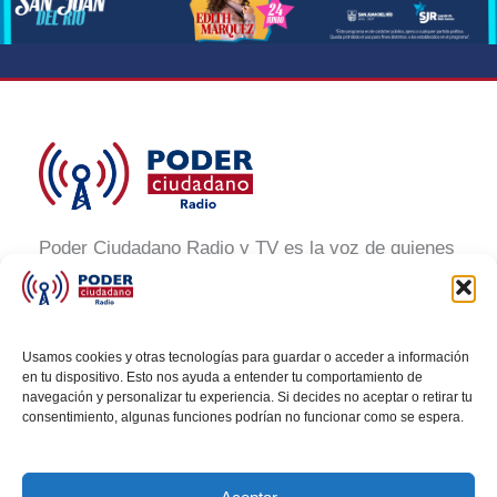
Poder Ciudadano Radio y TV es la voz de quienes
buscan un México informado y participativo.
Nuestro compromiso es conectar con la
ciudadanía, generar conciencia y promover la
Usamos cookies y otras tecnologías para guardar o acceder a información
transformación social a través de noticias claras,
en tu dispositivo. Esto nos ayuda a entender tu comportamiento de
navegación y personalizar tu experiencia. Si decides no aceptar o retirar tu
veraces y al alcance de todos.
consentimiento, algunas funciones podrían no funcionar como se espera.