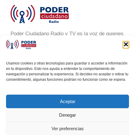
Poder Ciudadano Radio y TV es la voz de quienes
buscan un México informado y participativo.
Nuestro compromiso es conectar con la
ciudadanía, generar conciencia y promover la
Usamos cookies y otras tecnologías para guardar o acceder a información
transformación social a través de noticias claras,
en tu dispositivo. Esto nos ayuda a entender tu comportamiento de
navegación y personalizar tu experiencia. Si decides no aceptar o retirar tu
veraces y al alcance de todos.
consentimiento, algunas funciones podrían no funcionar como se espera.
Aceptar
Denegar
Todos los derechos © 2026 Poder Ciudadano Radio
Ver preferencias