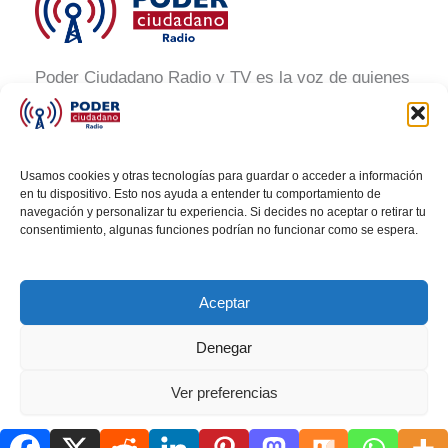
Poder Ciudadano Radio y TV es la voz de quienes
buscan un México informado y participativo.
Nuestro compromiso es conectar con la
ciudadanía, generar conciencia y promover la
Usamos cookies y otras tecnologías para guardar o acceder a información
transformación social a través de noticias claras,
en tu dispositivo. Esto nos ayuda a entender tu comportamiento de
navegación y personalizar tu experiencia. Si decides no aceptar o retirar tu
veraces y al alcance de todos.
consentimiento, algunas funciones podrían no funcionar como se espera.
Aceptar
Denegar
Todos los derechos © 2026 Poder Ciudadano Radio
Ver preferencias
Política de cookies
AVISO DE PRIVACIDAD
AVISO DE PRIVACIDAD