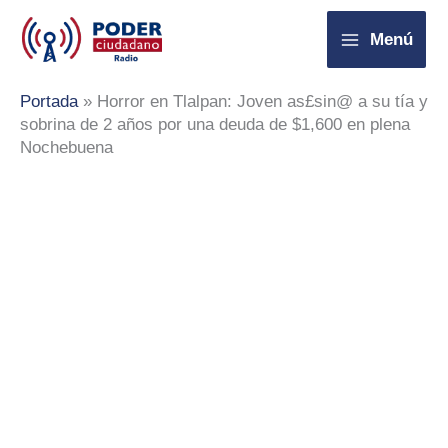
Ir
Menú
al
contenido
Portada
»
Horror en Tlalpan: Joven as£sin@ a su tía y
sobrina de 2 años por una deuda de $1,600 en plena
Nochebuena