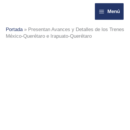
Ir
Menú
al
contenido
Portada
»
Presentan Avances y Detalles de los Trenes
México-Querétaro e Irapuato-Querétaro