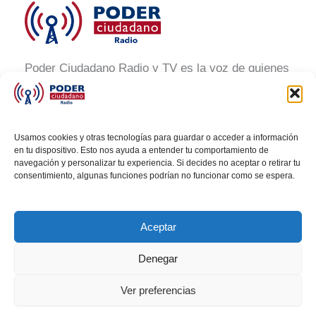
Poder Ciudadano Radio y TV es la voz de quienes
buscan un México informado y participativo.
Nuestro compromiso es conectar con la
ciudadanía, generar conciencia y promover la
Usamos cookies y otras tecnologías para guardar o acceder a información
transformación social a través de noticias claras,
en tu dispositivo. Esto nos ayuda a entender tu comportamiento de
navegación y personalizar tu experiencia. Si decides no aceptar o retirar tu
veraces y al alcance de todos.
consentimiento, algunas funciones podrían no funcionar como se espera.
Aceptar
Denegar
Todos los derechos © 2026 Poder Ciudadano Radio
Ver preferencias