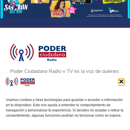
Poder Ciudadano Radio y TV es la voz de quienes
buscan un México informado y participativo.
Nuestro compromiso es conectar con la
ciudadanía, generar conciencia y promover la
Usamos cookies y otras tecnologías para guardar o acceder a información
transformación social a través de noticias claras,
en tu dispositivo. Esto nos ayuda a entender tu comportamiento de
navegación y personalizar tu experiencia. Si decides no aceptar o retirar tu
veraces y al alcance de todos.
consentimiento, algunas funciones podrían no funcionar como se espera.