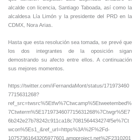
alcalde con licencia, Santiago Taboada, así como la
alcaldesa Lía Limón y la presidente del PRD en la
CDMX, Nora Arias.
Hasta que esta resolución sea tomada, se prevé que
los dos integrantes de la oposición sigan
demostrando su afecto entre ellos. A continuación
sus mejores momentos.
https://twitter.com/iFernandaMont/status/171973460
7715631268?
ref_src=twsrc%5Etfw%7Ctwcamp%5Etweetembed%
7Ctwterm%5E1719734607715631268%7Ctwgr%5E7
6b242e27b78242c911ca18c7081564434274f5e%7Ct
wcon%5Es1_&ref_url=https%3A%2F%2Fd-
10757361643205977601.ampproject.net%2F2310201