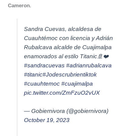
Cameron.
Sandra Cuevas, alcaldesa de
Cuauhtémoc con licencia y Adrián
Rubalcava alcalde de Cuajimalpa
enamorados al estilo Titanic🚢❤️
#sandracuevas
#adrianrubalcava
#titanic
#Jodescrubrientiktok
#cuauhtemoc
#cuajimalpa
pic.twitter.com/ZmFzuO2vUX
— Gobiernivora (@gobiernivora)
October 19, 2023