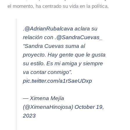
el momento, ha centrado su vida en la política.
.
@AdrianRubalcava
aclara su
relación con .
@SandraCuevas_
“Sandra Cuevas suma al
proyecto. Hay gente que le gusta
su estilo. Es mi amiga y siempre
va contar conmigo”.
pic.twitter.com/a1rSaeUDxp
— Ximena Mejía
(@XimenaHinojosa)
October 19,
2023