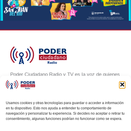
Poder Ciudadano Radio y TV es la voz de quienes
buscan un México informado y participativo.
Nuestro compromiso es conectar con la
ciudadanía, generar conciencia y promover la
Usamos cookies y otras tecnologías para guardar o acceder a información
transformación social a través de noticias claras,
en tu dispositivo. Esto nos ayuda a entender tu comportamiento de
navegación y personalizar tu experiencia. Si decides no aceptar o retirar tu
veraces y al alcance de todos.
consentimiento, algunas funciones podrían no funcionar como se espera.