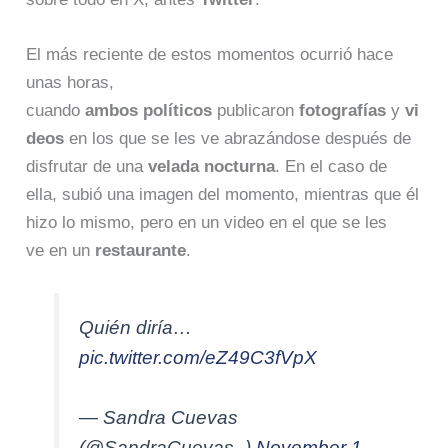
El más reciente de estos momentos ocurrió hace
unas horas,
cuando
ambos
políticos
publicaron
fotografías
y
vi
deos
en los que se les ve abrazándose después de
disfrutar de una
velada
nocturna
. En el caso de
ella, subió una imagen del momento, mientras que él
hizo lo mismo, pero en un video en el que se les
ve en un
restaurante
.
Quién diría…
pic.twitter.com/eZ49C3fVpX
— Sandra Cuevas
(@SandraCuevas_)
November 1,