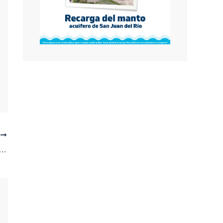
E
étaro: 20 Casos Confirmados y Medidas Intensivas Contra el Vector