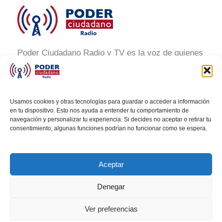
Poder Ciudadano Radio y TV es la voz de quienes
buscan un México informado y participativo.
Nuestro compromiso es conectar con la
ciudadanía, generar conciencia y promover la
Usamos cookies y otras tecnologías para guardar o acceder a información
transformación social a través de noticias claras,
en tu dispositivo. Esto nos ayuda a entender tu comportamiento de
navegación y personalizar tu experiencia. Si decides no aceptar o retirar tu
veraces y al alcance de todos.
consentimiento, algunas funciones podrían no funcionar como se espera.
Aceptar
Denegar
Todos los derechos © 2026 Poder Ciudadano Radio
Ver preferencias