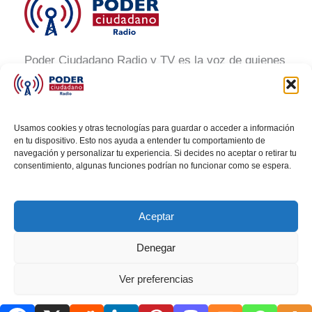
Poder Ciudadano Radio y TV es la voz de quienes
buscan un México informado y participativo.
Nuestro compromiso es conectar con la
ciudadanía, generar conciencia y promover la
Usamos cookies y otras tecnologías para guardar o acceder a información
transformación social a través de noticias claras,
en tu dispositivo. Esto nos ayuda a entender tu comportamiento de
navegación y personalizar tu experiencia. Si decides no aceptar o retirar tu
veraces y al alcance de todos.
consentimiento, algunas funciones podrían no funcionar como se espera.
Aceptar
Denegar
Todos los derechos © 2026 Poder Ciudadano Radio
Ver preferencias