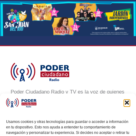
Poder Ciudadano Radio y TV es la voz de quienes
buscan un México informado y participativo.
Nuestro compromiso es conectar con la
ciudadanía, generar conciencia y promover la
Usamos cookies y otras tecnologías para guardar o acceder a información
transformación social a través de noticias claras,
en tu dispositivo. Esto nos ayuda a entender tu comportamiento de
navegación y personalizar tu experiencia. Si decides no aceptar o retirar tu
veraces y al alcance de todos.