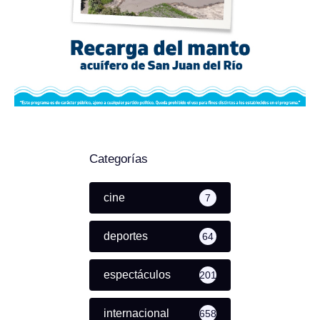
Categorías
cine
7
deportes
64
espectáculos
201
internacional
658