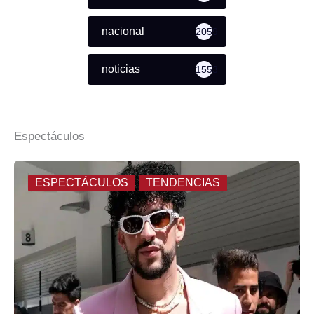
nacional
2059
noticias
1553
Espectáculos
ESPECTÁCULOS
TENDENCIAS