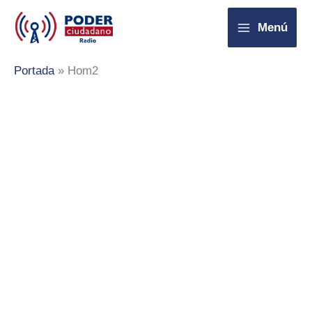
Ir
Menú
al
contenido
Portada
»
Hom2