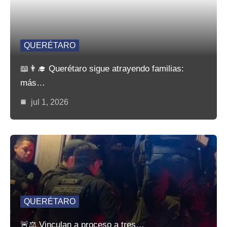
QUERÉTARO
📖👨‍🎓 Querétaro sigue atrayendo familias:
más…
jul 1, 2026
QUERÉTARO
🚨⚖️ Vinculan a proceso a tres…