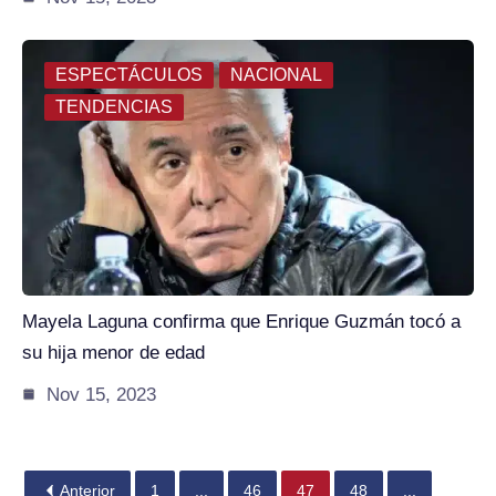
ESPECTÁCULOS
NACIONAL
TENDENCIAS
Mayela Laguna confirma que Enrique Guzmán tocó a
su hija menor de edad
Nov 15, 2023
Anterior
1
...
46
47
48
...