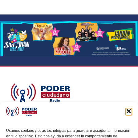
Poder Ciudadano Radio y TV es la voz de quienes
buscan un México informado y participativo.
Nuestro compromiso es conectar con la
Usamos cookies y otras tecnologías para guardar o acceder a información
en tu dispositivo. Esto nos ayuda a entender tu comportamiento de