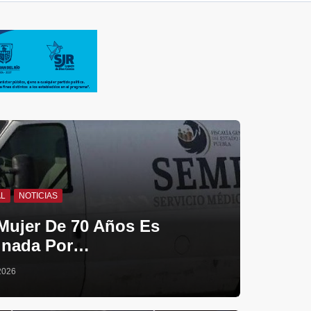
AL
NOTICIAS
Mujer De 70 Años Es
inada Por…
 2026