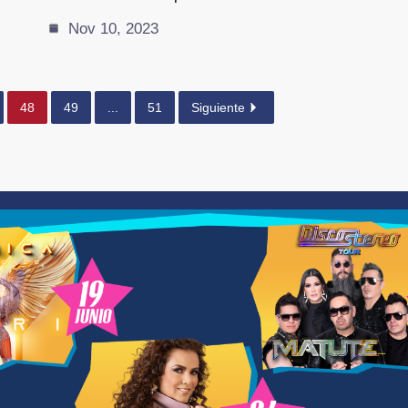
Nov 10, 2023
48
49
...
51
Siguiente