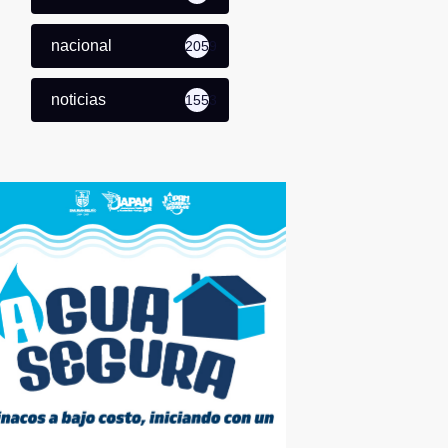
nacional
2059
noticias
1553