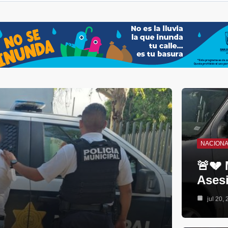
NACION
🚨💔 
Ases
jul 20,