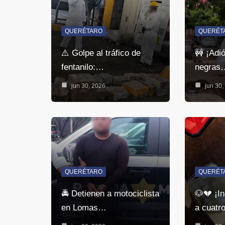
QUERÉTARO
QUERÉT
⚠️ Golpe al tráfico de
🚧 ¡Adi
fentanilo:…
negras
jun 30, 2026
jun 30,
QUERÉTARO
QUERÉT
🚔 Detienen a motociclista
🐶💔 ¡In
en Lomas…
a cuatr