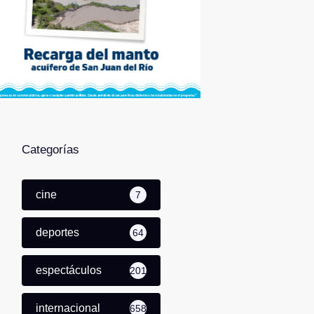
Categorías
cine
7
deportes
64
espectáculos
201
internacional
658