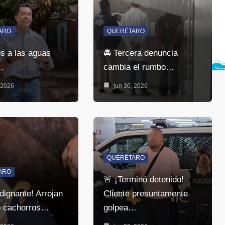
ARO
QUERÉTARO
ós a las aguas
🚔 Tercera denuncia
…
cambia el rumbo…
 2026
jun 30, 2026
QUERÉTARO
ARO
🚨 ¡Terminó detenido!
dignante! Arrojan
Cliente presuntamente
o cachorros…
golpea…