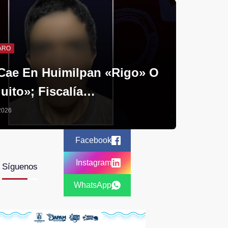
ARO
 Cae En Huimilpan «Rigo» O
uito»; Fiscalía…
 2026
Facebook
Instagram
Síguenos
WhatsApp