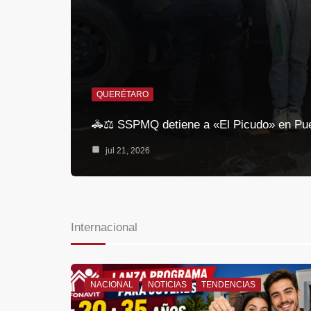
QUERÉTARO
🚓⚖️ SSPMQ detiene a «El Picudo» en P
jul 21, 2026
Internacional
NACIONAL
NOTICIAS
TENDENCIAS