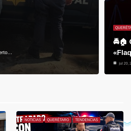
QUERÉT
🚔🏠
«Flaq
uerto…
jul 20,
NOTICIAS
QUERÉTARO
TENDENCIAS