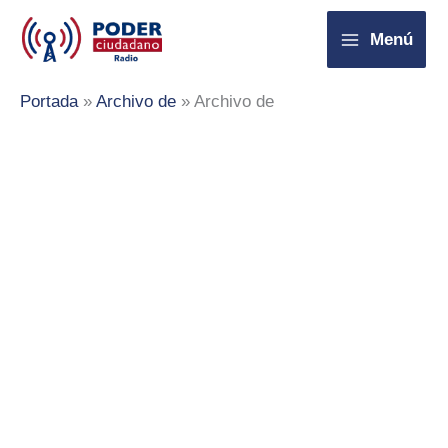
Ir
Menú
al
contenido
Portada
»
Archivo de
»
Archivo de