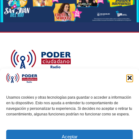
Poder Ciudadano Radio y TV es la voz de quienes
buscan un México informado y participativo.
Nuestro compromiso es conectar con la
Usamos cookies y otras tecnologías para guardar o acceder a información
en tu dispositivo. Esto nos ayuda a entender tu comportamiento de
ciudadanía, generar conciencia y promover la
navegación y personalizar tu experiencia. Si decides no aceptar o retirar tu
transformación social a través de noticias claras,
consentimiento, algunas funciones podrían no funcionar como se espera.
veraces y al alcance de todos.
Aceptar