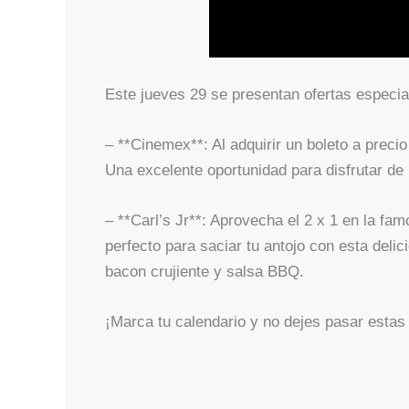
Este jueves 29 se presentan ofertas especia
– **Cinemex**: Al adquirir un boleto a precio
Una excelente oportunidad para disfrutar de
– **Carl’s Jr**: Aprovecha el 2 x 1 en la 
perfecto para saciar tu antojo con esta del
bacon crujiente y salsa BBQ.
¡Marca tu calendario y no dejes pasar estas