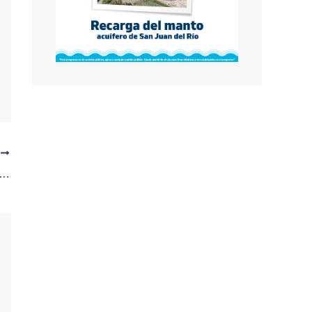
E
como “el papá de todo México”, anuncia su regreso a los escenarios con una nueva gira: descubre las fechas y los precios de los boletos.